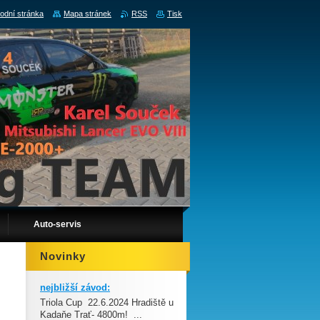
odní stránka
Mapa stránek
RSS
Tisk
Auto-servis
Novinky
nejbližší závod:
Triola Cup 22.6.2024 Hradiště u
Kadaňe Trať- 4800m! ...