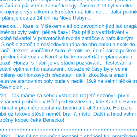
stává na pár vteřin za své kolegy, časem 2:13 byl v celku
okojený s výsledkem a 8.místem už tolik ne ..., další podni
 plánuje cca za 14 dní na Nové Rabyni..
necko.. , Karel s Mišákem vlétl do závodních jízd jak uragá
měnou byly velmi pěkné časy! Pak přišlo vystřízlivění v
době hávárie! V pravotočivé rychlé zatáčce s nafoukaným
S nešlo zatočit a nasledovala rána do obrubníku a skok do
ráně. Jezdec vpořádku! Auto už tolik ne, čelní náraz poškodi
 přední část vozu a Karel si bude muset dát neplánovanou
uzu! Honza s Fábií je ve stádiu poznávání,, testování a
edání optimálního nastavení , dosažené časy byly velmi
dáleny od Honzových představ! dálší zkouška a snad i
sun ve startovním poly bude v neděli 19.9 na velmi těžké tra
Řevnicích ....
21 - Tak máme za sebou vstup do rozjeté sezony! první
eznámení proběhlo v Bělé pod Bezdězem, kde Karel s Evem
 hned v premiéře dostal na bednu a bral 3.místo, Honza s
bií už takové štěstí neměl, bral 7.místo. Další a hned velmi
aročný kopec čeká Benecko!
,,,,,,,,,,,,,,,,,,,,,,,,,,,,,,,,,,,,,,,,,,,,,,,,,,,,,,,,,,,,,,,,,,,,,,,,,,,,,,,,,,,,,,,,,
2021 - Den D! po dlouhých jednání a shánění fin. prostředků