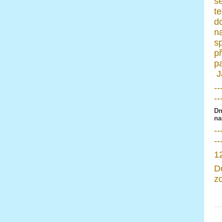
s
t
d
n
sp
p
p
J
--
--
Dn
na
--
--
1
D
z
H