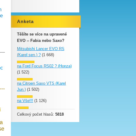
m
se
Anketa
Těšíte se více na upravené
EVO -- Fabia nebo Saxo?
Mitsubishi Lancer EVO RS
----
(Karel sen.) ?
(1 668)
na Ford Focus RS02 ? (Honza)
ec
(1 522)
na Citroen Saxo VTS (Karel
---
Jun.)
(1 502)
na Vše!!!
(1 126)
i
Celkový počet hlasů:
5818
na
se