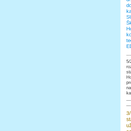
do
ka
SU
Šk
Ho
ko
te
E
....
5/
ro
st
Ho
pr
na
ka
---
---
3/
s
u