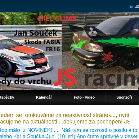
Úv
Úspěchy
Kalendář
Foto - Video
Sponzoři
ředem se omlouváme za neaktivnost stránek..., nyní
racujeme na aktuálnosti ...dekujeme za pochopení JS
co málo z NOVINEK! .... Náš tým se rozrostl o posilu a to
lého Karla Součka Jun. (10.let!) Ano čtete správně v deseti