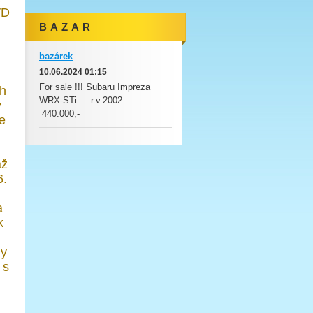
WD
B A Z A R
bazárek
10.06.2024 01:15
For sale !!! Subaru Impreza
ch
WRX-STi r.v.2002
y
440.000,-
če
až
6.
a
k
dy
 s