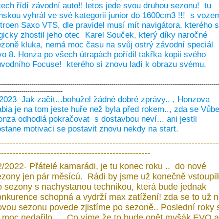
tech řídí závodní auto!! letos jede svou druhou sezonu! tu
nskou vyhrál ve své kategorii junior do 1600cm3 !!! s voze
troen Saxo VTS, dle pravidel musí mít navigátora, kterého 
gicky zhostil jeho otec Karel Souček, který díky naročné
zoně kluka, nemá moc času na svůj ostrý závodní speciál
o 8. Honza po všech útrapách pořídil takřka kopii svého
vodního Focuse! kterého si znovu ladí k obrazu svému.
----------------------------------------------------------------------------------------------------------------
--------------------------------
2023 Jak začít...bohužel žádné dobré zprávy.. , Honzova
bia je na tom jeste huře než byla před rokem.., zda se Vůb
nza odhodlá pokračovat s dostavbou neví... ani jestli
stane motivaci se postavit znovu nekdy na start.
---------------------------------------------------------------------------
----------------------------------------------------
2/2022- Přátelé kamarádi, je tu konec roku .. do nové
ezony jen pár měsícú. Rádi by jsme už konečně vstoupil
o sezony s nachystanou technikou, která bude jednak
onkurence schopná a vydrží max zatížení! zda se to už 
ovou sezonu povede zjistíme po sezoně.. Poslední roky 
o moc nedařilo.. . Co víme že to bude opět myšák EVO a