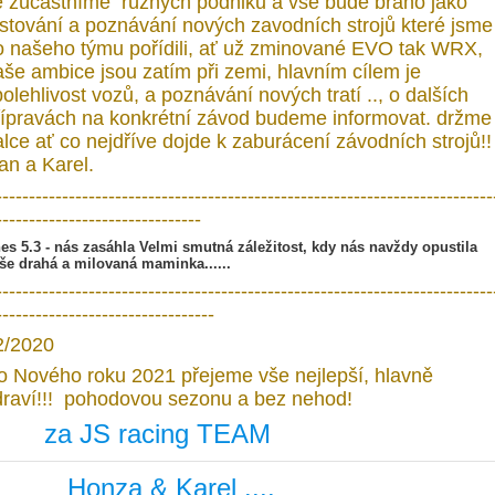
e zúčastníme rúzných podniků a vše bude bráno jako
estování a poznávání nových zavodních strojů které jsme
o našeho týmu pořídili, ať už zminované EVO tak WRX,
aše ambice jsou zatím při zemi, hlavním cílem je
olehlivost vozů, a poznávání nových tratí .., o dalších
řípravách na konkrétní závod budeme informovat. držme 
alce ať co nejdříve dojde k zaburácení závodních strojů!
an a Karel.
---------------------------------------------------------------------------
-------------------------------
es 5.3 - nás zasáhla Velmi smutná záležitost, kdy nás navždy opustila
še drahá a milovaná maminka......
---------------------------------------------------------------------------
---------------------------------
2/2020
o Nového roku 2021 přejeme vše nejlepší, hlavně
draví!!! pohodovou sezonu a bez nehod!
za JS racing TEAM
onza & Karel ....