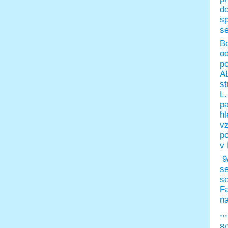
do
sp
se
Be
od
po
AL
st
L.
pa
hl
vz
po
v 
9/
s
se
Fa
n
,,,
8/