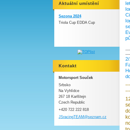
le
Aktuální umístění
lo
Ci
Sezona 2024
lo
Triola Cup EDDA Cup
se
Ev
pů
----
----
2/
Fa
Kontakt
Ho
do
Motorsport Souček
--
Srbsko
--
Na Vyhlídce
267 18 Karlštejn
1
Czech Republic
s
+420 722 222 818
d
k
JSracing
TEAM@sez
nam.cz
n
t