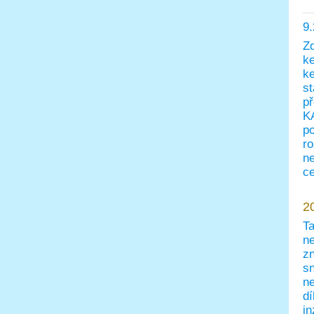
9
Zd
ke
k
st
př
KA
po
ro
ne
ce
2
Ta
ne
zn
sn
ne
dí
in