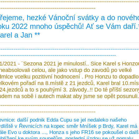
---------------------------------------------------------------------------
----------------------------------------------------
řejeme, hezké Vánoční svátky a do novéh
oku 2022 mnoho úspěchů! Ať se Vám daří.
arel a Jan **
---------------------------------------------------------------------------
---------------------------------------------------------------
1/2021 - ¨Sezona 2021 je minulostí.. Sice Karel s Honzo
 neabsolovali celou, ale jako vstup do zavodů po velké
dmlce vcelku pozitivní hodnocení . Pro Honzu to dopadlo
elkovém pořadí na 8.místě z 21 jezdců, Karel bral 10.mís
24.jezdců a to s pouhýmí 3. závody..!! Do té příští sezon
udem na sobě i autech makat aby jsme se opět posunuli
---------------------------------------------------------------------------
----------------------------------------------------
vnice: další podnik Edda Cupu se jel nedaleko našeho
dliště v Řevnicích na kopec směr Mníšek p Brdy, Karel má
ále Evo u doktora ..., Honza s jeho FR16 se pokoušel o dalš
iblížení ke svým soupeřům, poslední jízdou se už pomalu