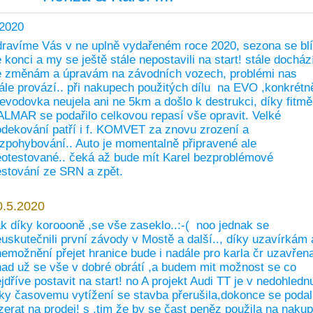
.2020
ravíme Vás v ne uplně vydařeném roce 2020, sezona se blí
 konci a my se ještě stále nepostavili na start! stále docház
e změnám a úpravám na závodních vozech, problémi nas
ále provází.. při nakupech použitých dílu na EVO ,konkrétn
evodovka neujela ani ne 5km a došlo k destrukci, díky fitmě
LMAR se podařilo celkovou repasí vše opravit. Velké
dekování patří i f. KOMVET za znovu zrození a
zpohybování.. Auto je momentalně připravené ale
otestované.. čeká až bude mít Karel bezproblémové
stování ze SRN a zpět.
0.5.2020
k díky koroooně ,se vše zaseklo..:-( noo jednak se
uskutečnili první závody v Mostě a další.., díky uzavírkám 
emožnění přejet hranice bude i nadále pro karla čr uzavřen
ad už se vše v dobré obrátí ,a budem mit možnost se co
jdříve postavit na start! no A projekt Audi TT je v nedohledn
ky časovemu vytížení se stavba přerušila,dokonce se podal
zerat na prodej! s ,tim že by se čast peněz použila na nakup