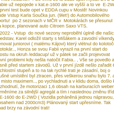
abie už nepojede v kat.e-1600 ale ve vyšší a to ve E-2
..první test bude opet v EDDA cupu v Mostě! Novinkou
ude Vstup Karla Součka jun. (9let!) do Automobilového
portu! po 2 sezonach v MČR v Motokárách se přesunul
a kopce, planované auto Citroen Saxo VTS.
/2022 - Vstup do nové sezony neproběhl úplně dle naši
redstav, Karel odložil starty s Mišákem a zavodní víkend
noval juniorovi ( malému Kájovi) který vlétnul do koloto
tokár.., Honza se svou Fabii vyrazil na první start do
ostu na okruh /eddacup/ už v pátek se začli projevovat
vní problemi kdy nešla natočit Fabia.. , Vše se povedlo 
sně před startem závodů. Už v první jízdě nešlo zařadit 
chlostní stupeň a to na tak rychlé trati je zásadní, boj o
lušné umístění byl ztracen, přes veškerou snahu bylo 7. 
. misto maximem.., po vychladnuti a v klidu doma, došlo 
ozhodnutí, že motorizaci 1,6 obsah na karburacích weber
yměníme za silnější agregát a tím i naslednou změnu tří
 E-1600 do E-2WD ( Vozidla poháněná jednou nápravou,
bsahem nad 2000cm3) Plánovaný start upřesníme. Tak
ad brzy na závodní trati!