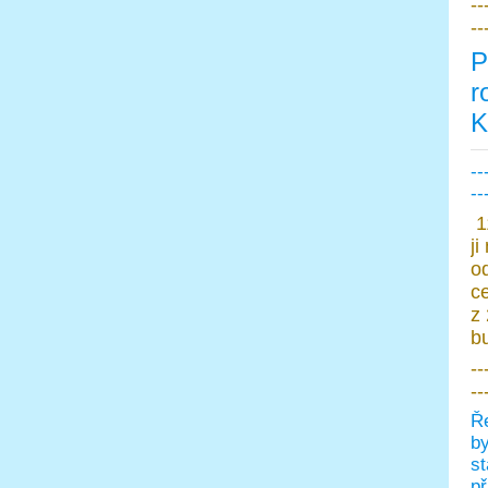
--
--
P
r
K
--
--
1
ji
o
c
z 
b
--
--
Ře
by
st
př