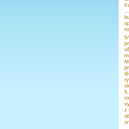
F
.
b
s
n
5
p
vě
mo
M
pr
tě
ry
s
5
r
v
z
o
sn