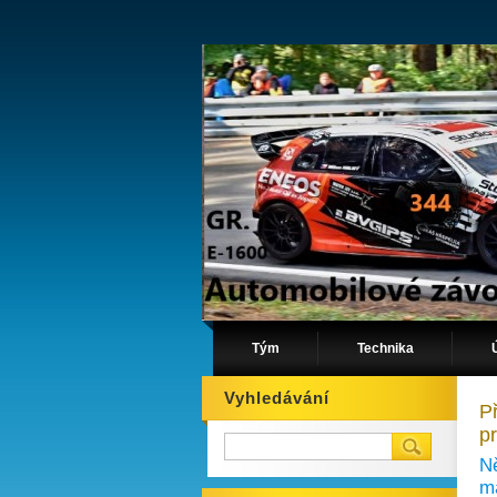
Tým
Technika
Vyhledávání
P
p
Ně
ma