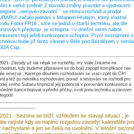
šlo k velké změně! Z dúvodu změny pravidel a sjednocení
tegorie ,,seriové+závodní´´ se Honza rozhodl a prodal
BARU! začalo jednání s Milanem Hrubým, který vlastnil
odu Fabia FR16 , sice se jedná o starší techniku, ale dle
nzových představ je schopna i v dnešní velmi nabité
nkurenci být ještě konkurence schopna. První seznámení s
chnikou bude již tento víkend v Bělé pod Bezdězem v seriál
DDA Cup.
................................................................................................................
2021- Závody už tak nějak se rozběhly, my stále čekáme na
zhodnutí, kdy budeme připraveni se do bojů zapojit! komplikace nas
ále omezují , Karel po dlouhém rozhodování se vrací zpět do ČR!
nza též po nekolika rozhodování, porad a testování se rozhodl pro
odej svého Subaru Impreza! její potenciál v porovnání konkurence a
sledné šance bojovat o přední příčky, zvolí jinou techniku a zároven
tegorii!
-----------------------------------------------------------------------------------------
------------------------
2021 - Sezona se blíží: vzhledem ke stavají situaci , je
tále nejisté kdy se naplno rozjedou závody! kalendáře js
ž nachystané a jen se čeká na uvolnění. V letošní sezon