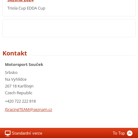
Triola Cup EDDA Cup
Kontakt
Motorsport Souček
Srbsko
Na Vyhlídce
267 18 Karlštejn
Czech Republic
+420 722 222 818
JSracing
TEAM@sez
nam.cz
Standardní verze
To Top