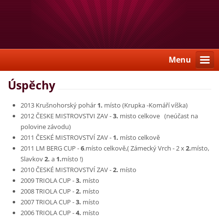
Menu
Úspěchy
2013 Krušnohorský pohár
1.
místo (Krupka -Komáří víška)
2012 ČESKE MISTROVSTVI ZAV -
3.
misto celkove (neúčast na
polovine závodu)
2011 ČESKÉ MISTROVSTVÍ ZAV -
1.
místo celkově
2011 LM BERG CUP -
6
.místo celkově,( Zámecký Vrch - 2 x
2.
místo,
Slavkov
2.
a
1.
místo !)
2010 ČESKÉ MISTROVSTVÍ ZAV -
2.
místo
2009 TRIOLA CUP -
3.
místo
2008 TRIOLA CUP -
2.
místo
2007 TRIOLA CUP -
3.
místo
2006 TRIOLA CUP -
4.
místo