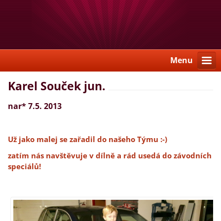
Menu
Karel Souček jun.
nar* 7.5. 2013
Už jako malej se zařadil do našeho Týmu :-)
zatím nás navštěvuje v dílně a rád usedá do závodních
speciálů!