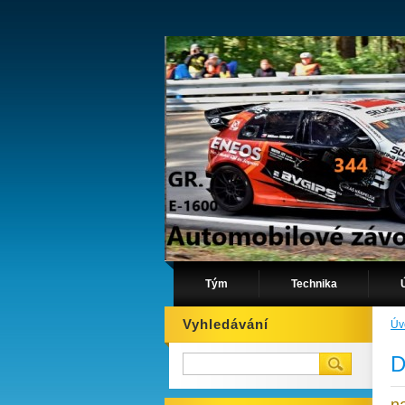
Tým
Technika
Vyhledávání
Úv
D