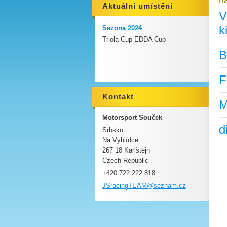
na
Aktuální umístění
V
k
Sezona 2024
Triola Cup EDDA Cup
B
F
Kontakt
M
Motorsport Souček
d
Srbsko
Na Vyhlídce
267 18 Karlštejn
Czech Republic
+420 722 222 818
JSracing
TEAM@sez
nam.cz