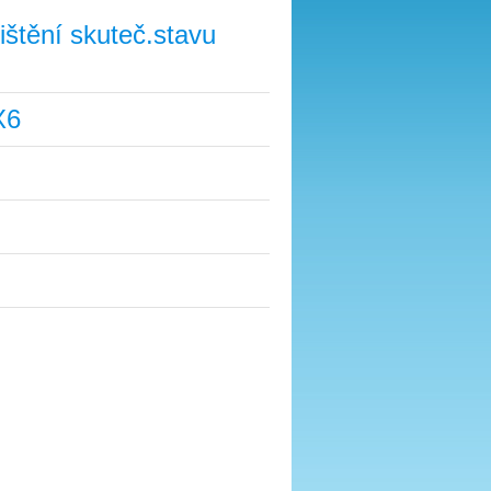
štění skuteč.stavu
X6