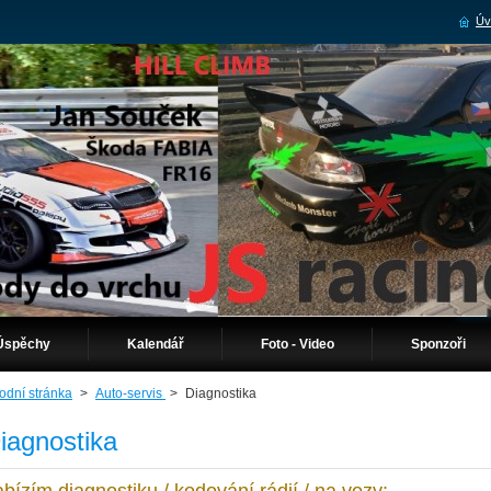
Úv
Úspěchy
Kalendář
Foto - Video
Sponzoři
odní stránka
>
Auto-servis
>
Diagnostika
iagnostika