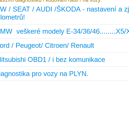
bízím diagnostiku / kodování rádií / na vozy:
W / SEAT / AUDI /ŠKODA - nastavení a zji
ilometrů!
MW veškeré modely E-34/36/46........X5/
ord / Peugeot/ Citroen/ Renault
itsubishi OBD1 / i bez komunikace
iagnostika pro vozy na PLYN.